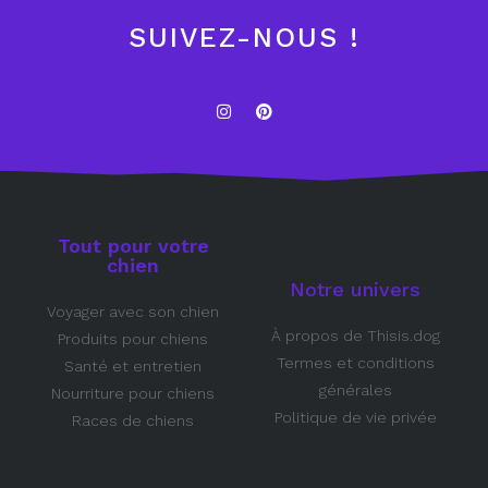
SUIVEZ-NOUS !
Tout pour votre
chien
Notre univers
Voyager avec son chien
À propos de Thisis.dog
Produits pour chiens
Termes et conditions
Santé et entretien
générales
Nourriture pour chiens
Politique de vie privée
Races de chiens