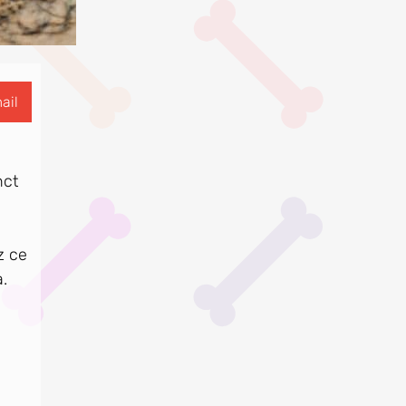
ail
nct
z ce
.