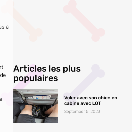
as à
Articles les plus
nt
 de
populaires
Voler avec son chien en
e,
cabine avec LOT
September 5, 2023