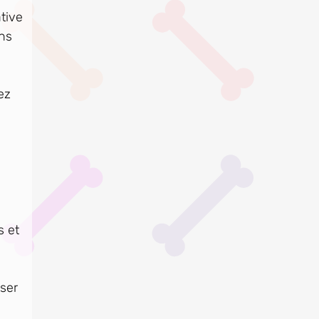
tive
ins
ez
s et
iser