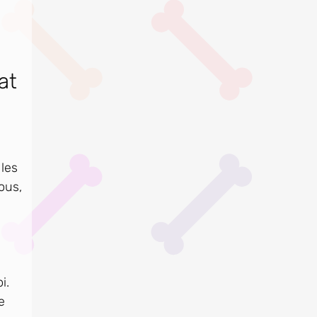
at
 les
ous,
i.
e