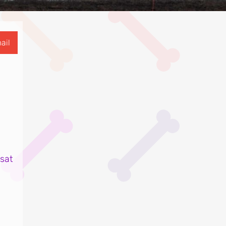
ail
nsat