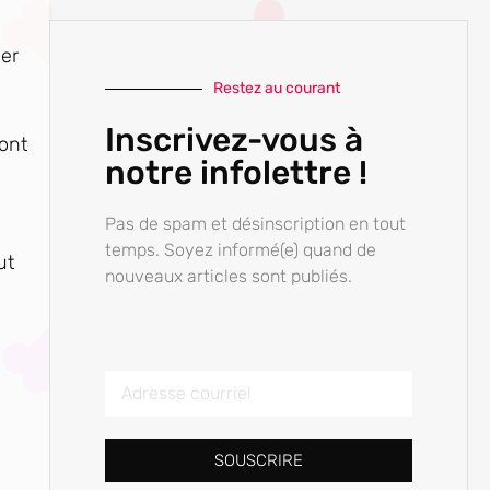
her
Restez au courant
Inscrivez-vous à
sont
notre infolettre !
Pas de spam et désinscription en tout
temps. Soyez informé(e) quand de
ut
nouveaux articles sont publiés.
SOUSCRIRE