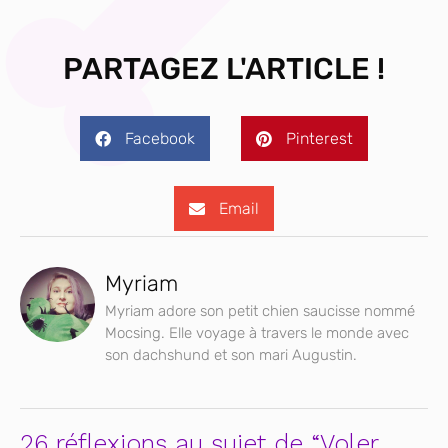
PARTAGEZ L'ARTICLE !
Facebook
Pinterest
Email
Myriam
Myriam adore son petit chien saucisse nommé
Mocsing. Elle voyage à travers le monde avec
son dachshund et son mari Augustin.
26 réflexions au sujet de “Voler