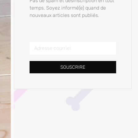
Pas de spam et désinscription en tout
temps. Soyez informé(e) quand de
nouveaux articles sont publiés.
SOUSCRIRE