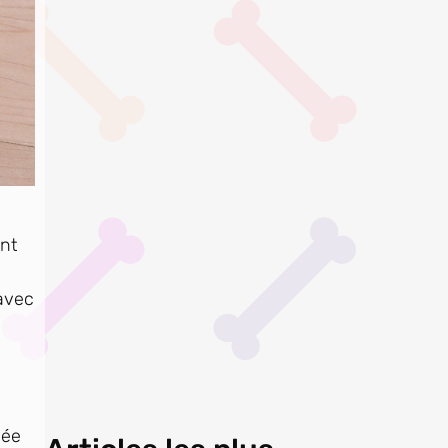
ent
 avec
vée