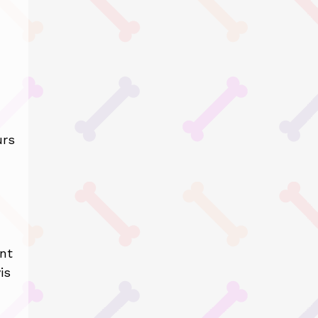
urs
ent
is