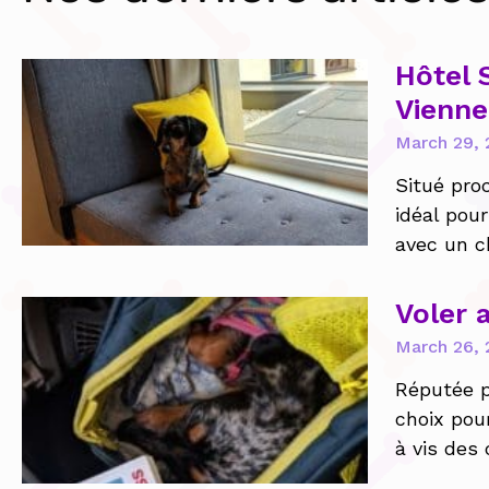
Hôtel 
Vienne
March 29, 
Situé pro
idéal pour
avec un c
Voler 
March 26, 
Réputée p
choix pour
à vis des