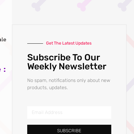
z
ale
Get The Latest Updates
Subscribe To Our
Weekly Newsletter
 :
No spam, notifications only about new
products, updates.
SUBSCRIBE