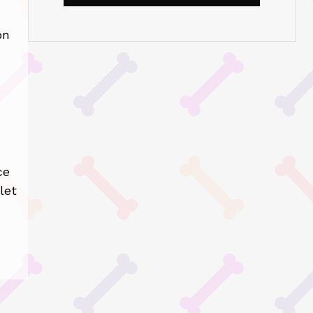
on
ce
let